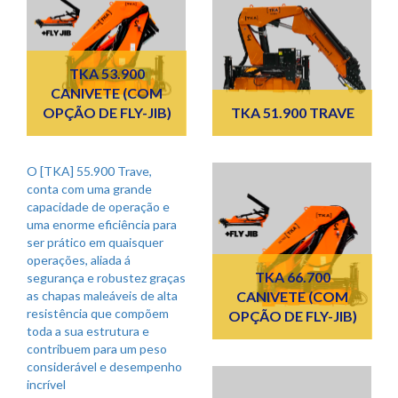
TKA 53.900
CANIVETE (COM
OPÇÃO DE FLY-JIB)
TKA 51.900 TRAVE
O [TKA] 55.900 Trave,
conta com uma grande
capacidade de operação e
uma enorme eficiência para
ser prático em quaisquer
operações, aliada á
TKA 66.700
segurança e robustez graças
CANIVETE (COM
as chapas maleáveis de alta
resistência que compõem
OPÇÃO DE FLY-JIB)
toda a sua estrutura e
contribuem para um peso
considerável e desempenho
incrível