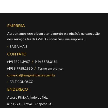
EMPRESA
Acreditamos que o bom atendimento e a eficácia na execução
dos serviços faz da GMG Guindastes uma empresa ...
SAIBA MAIS
CONTATO
(49) 3324.3907
/
(49) 3328.0181
(49) 9 9958.1980
/
Termo em branco
comercial@gmgguindastes.com.br
FALE CONOSCO
ENDEREÇO
Acesso Plínio Arlindo de Nês,
nº 6129 D, Trevo - Chapecó-SC